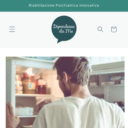
Vai
Riabilitazione Psichiatrica Innovativa
direttamente
ai contenuti
Carrello
Passa alle
informazioni
sul prodotto