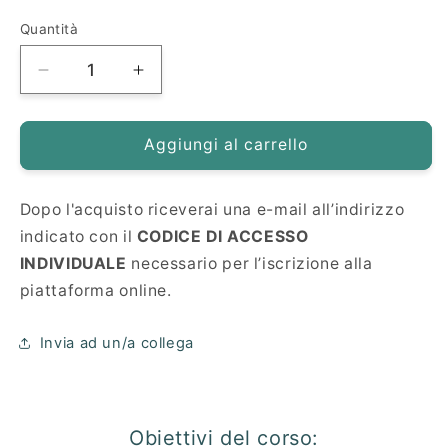
di
Quantità
listino
Diminuisci
Aumenta
quantità
quantità
per
per
Disturbi
Disturbi
Aggiungi al carrello
della
della
Nutrizione
Nutrizione
Dopo l'acquisto riceverai una e-mail all’indirizzo
e
e
dell’Alimentazione
dell’Alimentazione
indicato con il
CODICE DI ACCESSO
INDIVIDUALE
necessario per l’iscrizione alla
piattaforma online.
Invia ad un/a collega
Obiettivi del corso: